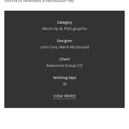
nostra ut venenatis a vestibulum nec.
Category
Mock Up & PSD graphic
Designer
John Doe, Mark McDonald
Client
Awesome Group CO
Working days
18
VIEW MORE